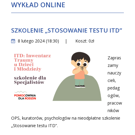
N
WYKŁAD ONLINE
S
T
R
SZKOLENIE „STOSOWANIE TESTU ITD”
A
C
8 lutego 2024 (18:30)
|
Koszt: 0zł
Y
J
Zapras
N
zamy
Y
nauczy
cieli,
pedag
ogów,
pracow
ników
OPS, kuratorów, psychologów na nieodpłatne szkolenie
„Stosowanie testu ITD”.