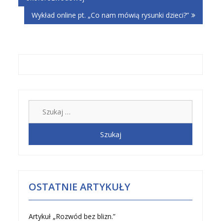
Wykład online pt. „Co nam mówią rysunki dzieci?”
Szukaj:
OSTATNIE ARTYKUŁY
Artykuł „Rozwód bez blizn.”