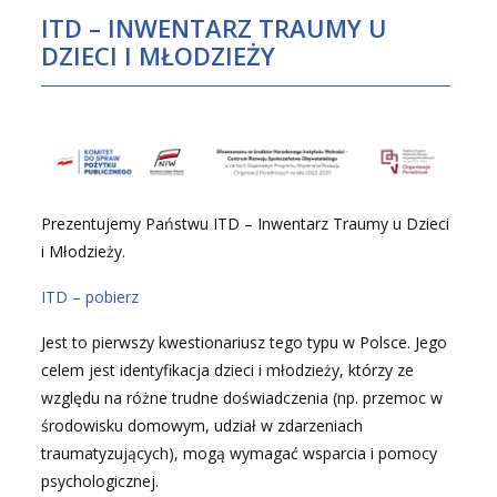
N
ITD – INWENTARZ TRAUMY U
S
DZIECI I MŁODZIEŻY
T
R
A
C
Y
J
Prezentujemy Państwu ITD – Inwentarz Traumy u Dzieci
N
i Młodzieży.
Y
ITD – pobierz
Jest to pierwszy kwestionariusz tego typu w Polsce. Jego
celem jest identyfikacja dzieci i młodzieży, którzy ze
względu na różne trudne doświadczenia (np. przemoc w
środowisku domowym, udział w zdarzeniach
traumatyzujących), mogą wymagać wsparcia i pomocy
psychologicznej.