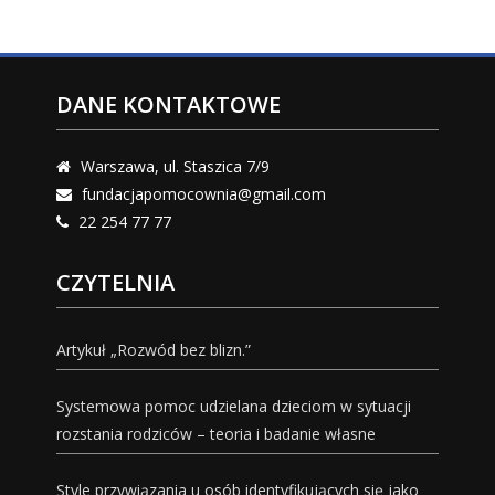
DANE KONTAKTOWE
Warszawa, ul. Staszica 7/9
fundacjapomocownia@gmail.com
22 254 77 77
CZYTELNIA
Artykuł „Rozwód bez blizn.”
Systemowa pomoc udzielana dzieciom w sytuacji
rozstania rodziców – teoria i badanie własne
Style przywiązania u osób identyfikujących się jako