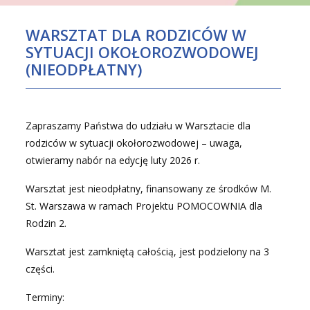
N
S
WARSZTAT DLA RODZICÓW W
T
SYTUACJI OKOŁOROZWODOWEJ
R
(NIEODPŁATNY)
A
C
Y
Zapraszamy Państwa do udziału w Warsztacie dla
J
rodziców w sytuacji okołorozwodowej – uwaga,
N
otwieramy nabór na edycję luty 2026 r.
Y
Warsztat jest nieodpłatny, finansowany ze środków M.
St. Warszawa w ramach Projektu POMOCOWNIA dla
Rodzin 2.
Warsztat jest zamkniętą całością, jest podzielony na 3
części.
Terminy: