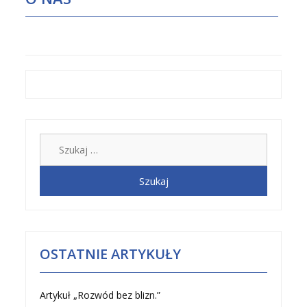
N
S
T
R
A
C
Y
J
Szukaj:
N
Y
OSTATNIE ARTYKUŁY
Artykuł „Rozwód bez blizn.”